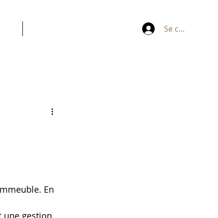
ACT
ESPACE PERSONNEL
Se connecter
 immeuble. En 
 une gestion 