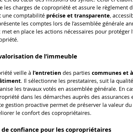
le les charges de copropriété et assure le règlement d
nt une comptabilité 
précise et transparente
, accessi
 présente les comptes lors de l’assemblée générale ann
 met en place les actions nécessaires pour protéger l’
opriété.
 valorisation de l’immeuble
iété veille à 
l’entretien 
des parties 
communes et à 
bâtiment
. Il sélectionne les prestataires, suit la qualit
anise les travaux votés en assemblée générale. En cas 
opriété dans les démarches auprès des assurances 
tte gestion proactive permet de préserver la valeur du
liorer le confort des copropriétaires.
 de confiance pour les copropriétaires