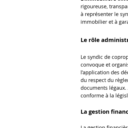
rigoureuse, transpa
à représenter le syn
immobilier et à gar
Le rôle administ
Le syndic de coprop
convoque et organis
l’application des dé
du respect du règle
documents légaux. À
conforme à la légis
La gestion finan
La gestion financièr