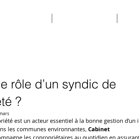
NOTRE EXPERTISE
NOS COPROPRIÉTÉS
CONT
le rôle d’un syndic de
té ?
mars
riété est un acteur essentiel à la bonne gestion d’un
s les communes environnantes, 
Cabinet 
ompagne les copropriétaires au quotidien en assurant