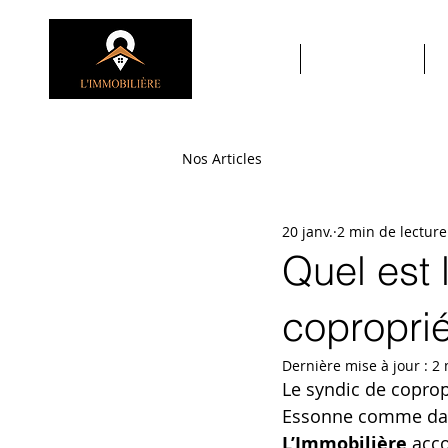
ACCUEIL
À PROPOS
Nos Articles
20 janv.
2 min de lecture
Quel est 
coproprié
Dernière mise à jour :
2 
Le syndic de coprop
Essonne comme dan
L’Immobilière
 acc