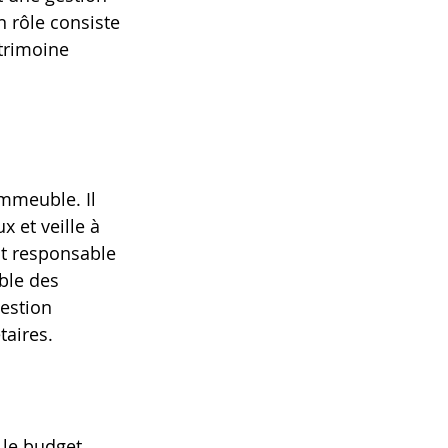
 rôle consiste 
trimoine 
immeuble. Il 
 et veille à 
nt responsable 
ble des 
estion 
taires.
 le budget 