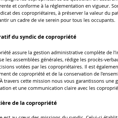
rente et conforme à la réglementation en vigueur. Son
dicat des copropriétaires, à préserver la valeur du pa
antir un cadre de vie serein pour tous les occupants.
ratif du syndic de copropriété
riété assure la gestion administrative complète de l’
e les assemblées générales, rédige les procès-verbaux
cisions votées par les copropriétaires. Il est égaleme
ment de copropriété et de la conservation de l’ensem
 travers cette mission nous vous garantissons une g
lation et une communication claire avec les coproprié
cière de la copropriété
e est au cœur des missions du syndic. Celui-ci établit