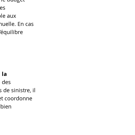
es 
ble aux 
uelle. En cas 
équilibre 
la 
é des 
de sinistre, il 
et coordonne 
 bien 