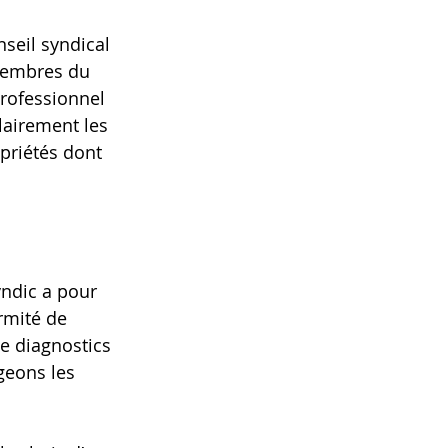
nseil syndical 
 membres du 
professionnel 
clairement les 
priétés dont 
ndic a pour 
rmité de 
e diagnostics 
geons les 