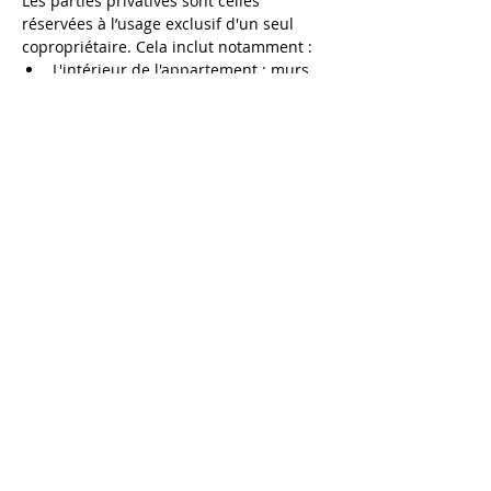
Les parties privatives sont celles 
réservées à l’usage exclusif d'un seul 
copropriétaire. Cela inclut notamment :
L'intérieur de l'appartement : murs, 
fenêtres, portes, cloisons.
Les équipements à l’intérieur du 
logement : cuisine, sanitaires, 
revêtements de sol, etc.
Les caves, greniers et emplacements 
de stationnement qui sont attribués 
à un lot particulier.
D'autres éléments comme les boîtes 
aux lettres, lorsqu'elles sont 
attachées à un lot privatif.
Cette liste peut varier selon le règlement 
de copropriété, qui doit être consulté 
pour chaque cas spécifique.
En Cas de Conflit : 
Comment Résoudre un 