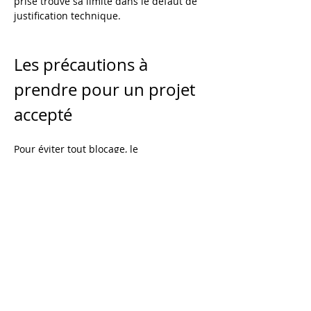
prise trouve sa limite dans le défaut de 
justification technique.
Les précautions à 
prendre pour un projet 
accepté
Pour éviter tout blocage, le 
copropriétaire porteur du projet doit 
veiller à :
Constituer un dossier technique 
solide, incluant notamment les 
plans, un descriptif des travaux 
envisagés, ainsi que les 
attestations 
de qualification de l’entreprise 
intervenante (par exemple : 
certification IRVE)
Respecter les règles de sécurité et 
de conformité électrique en vigueur