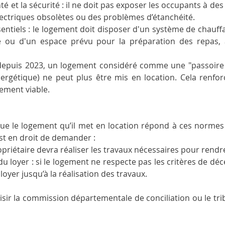
é et la sécurité : il ne doit pas exposer les occupants à de
électriques obsolètes ou des problèmes d’étanchéité.
tiels : le logement doit disposer d'un système de chauffa
 ou d'un espace prévu pour la préparation des repas, ain
depuis 2023, un logement considéré comme une "passoire 
rgétique) ne peut plus être mis en location. Cela renfor
ment viable.
 que le logement qu’il met en location répond à ces normes 
est en droit de demander :
opriétaire devra réaliser les travaux nécessaires pour rendr
loyer : si le logement ne respecte pas les critères de décenc
oyer jusqu’à la réalisation des travaux.
saisir la commission départementale de conciliation ou le tribu