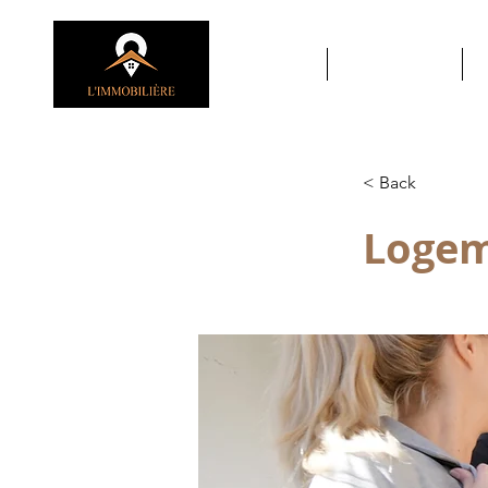
ACCUEIL
À PROPOS
< Back
Logem