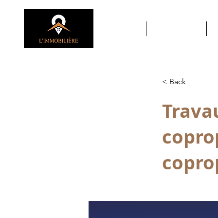
ACCUEIL
À PROPOS
< Back
Trava
coprop
coprop