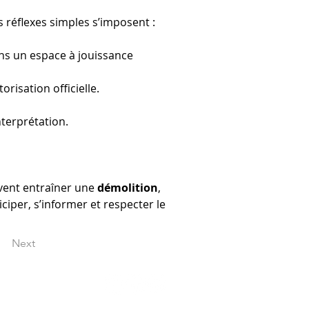
 réflexes simples s’imposent :
ns un espace à jouissance 
risation officielle.
nterprétation.
vent entraîner une 
démolition
, 
ticiper, s’informer et respecter le 
Next