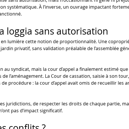
é sans autorisation, mais n’occasionnant ni gêne ni préjud
ion systématique. À l’inverse, un ouvrage impactant fortemen
anctionné.
la loggia sans autorisation
n lumière cette notion de proportionnalité. Une copropriéta
ardin privatif, sans validation préalable de l’assemblée gén
n au syndicat, mais la cour d’appel a finalement estimé que
de l’aménagement. La Cour de cassation, saisie à son tour, n
de procédure : la cour d’appel avait omis de recueillir les 
es juridictions, de respecter les droits de chaque partie, ma
ont pas d’impact significatif.
 conflits ?