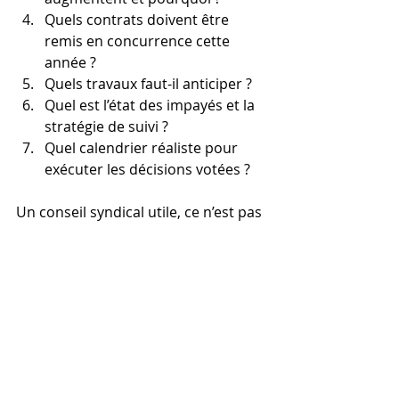
Quels contrats doivent être 
remis en concurrence cette 
année ?
Quels travaux faut-il anticiper ?
Quel est l’état des impayés et la 
stratégie de suivi ?
Quel calendrier réaliste pour 
exécuter les décisions votées ?
Un conseil syndical utile, ce n’est pas 
un "contre-pouvoir" agressif. C’est un 
outil de stabilité
 : il renforce la 
transparence, facilite les décisions, 
et améliore la relation entre 
copropriétaires et syndic.
Si vous cherchez un syndic (par 
exemple en Essonne) et que vous 
voulez une gestion claire, la bonne 