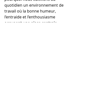
quotidien un environnement de 
travail où la bonne humeur, 
l’entraide et l’enthousiasme 
occupent une place centrale.
Cet engagement se traduit par une 
gestion plus humaine
, plus réactive 
et plus proche des attentes des 
copropriétaires. En choisissant un 
syndic qui place l’humain au cœur de 
son organisation, les copropriétés 
font le choix d’une gestion plus 
efficace et plus sereine.