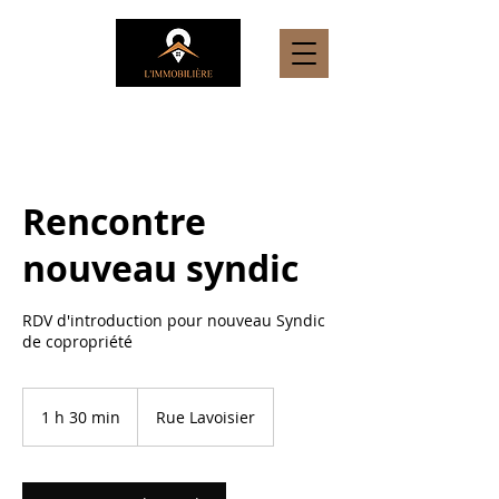
Rencontre
nouveau syndic
RDV d'introduction pour nouveau Syndic
de copropriété
1 h 30 min
1
Rue Lavoisier
3
0
m